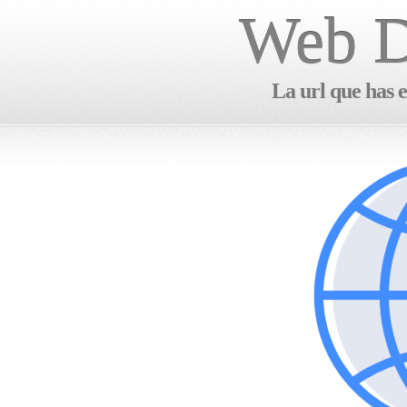
Web D
La url que has e